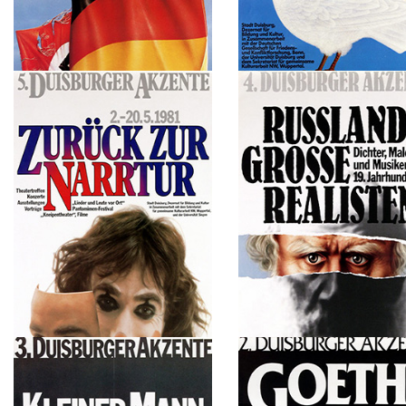
1983
1982
Das Erbe. 1933/1983-Fünfzig Jahre
Eine Taube macht noch kei
danach
Frieden