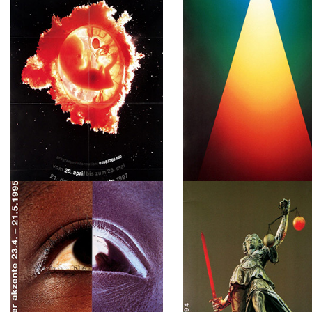
1999
1998
Die neue Stadt – Stadtentwicklung
Kultur der Toleranz – Toleran
als Stadtkultur
Kulturen
1997
1996
Schöne Aussichten. Träume,
Die Kraft des Alters
Visionen, Utopien