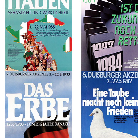
1987
1986
EINBLICKE. Kultur und Kunst aus der
Man ist Frau
Deutschen Demokratischen
Republik. Erbe und Gegenwart
1985
1984
Italien. Sehnsucht und Wirklichkeit
Ist die Zukunft noch zu rett