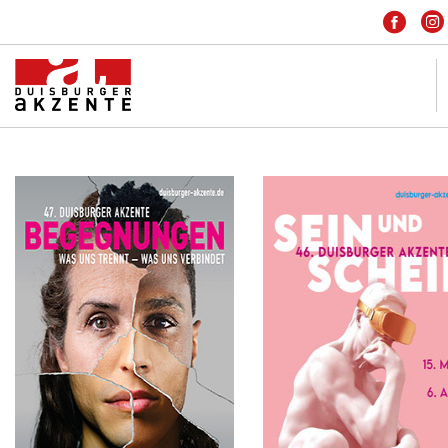
KONTAKT
IMPRESSUM
DATENSCHUTZ
HOME
INSIDE
PARTNER
FREIE SZENE
ARCHIV