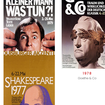
1981
1980
Zurück zur Narrtur
Russlands große Realisten. Di
Maler und Musiker des 19
Jahrhunderts
1979
1978
Kleiner Mann, was tun?
Goethe & Co