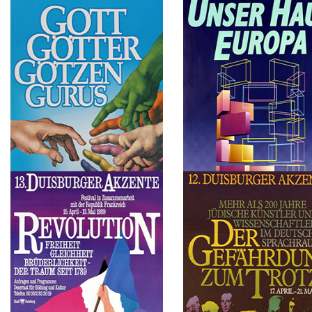
1993
1992
Jugend und Aufbruch
Über die Liebe-Eros, Sexus 
Gesellschaft
1991
1990
Gott, Götter, Götzen, Gurus
Unser Haus Europa