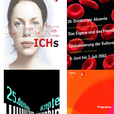
2006
2004
Woran glauben?
Endstation Amerika?
2003
2002
ICHs
Das Eigene und das Fremd
Globalisierung der Kultutr