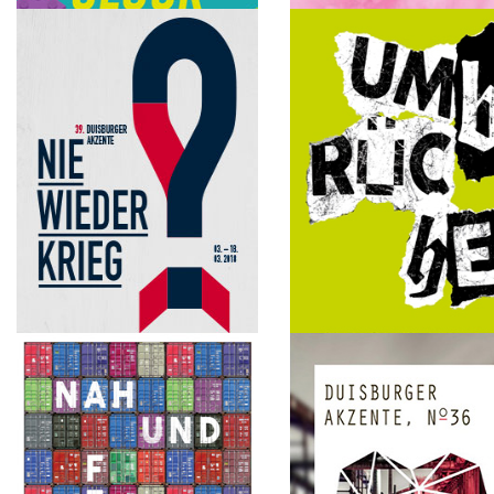
2019
2020
Utopien
Glück
2018
2017
Nie wieder Krieg?
Umbrüche