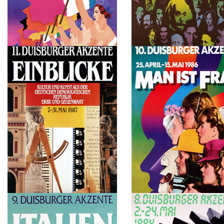
1989
1988
REVOLUTION. Freiheit, Gleichheit,
Der Gefährdung zum Trotz. 
Brüderlichkeit-der Traum seit 1789
als 200 Jahre jüdische Küns
und Wissenschaftler im deut
Sprachraum