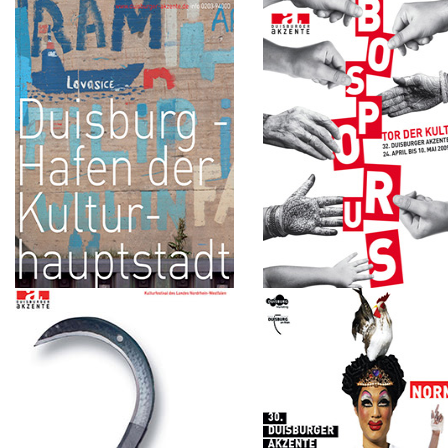
2014
2012
Geld oder Leben
500 Jahre Gerhard Marcato
Vom Suchen und Finden
2010
2009
Duisburg - Hafen der
BOSPORUS - Tor der Kultur
Kulturhauptstadt