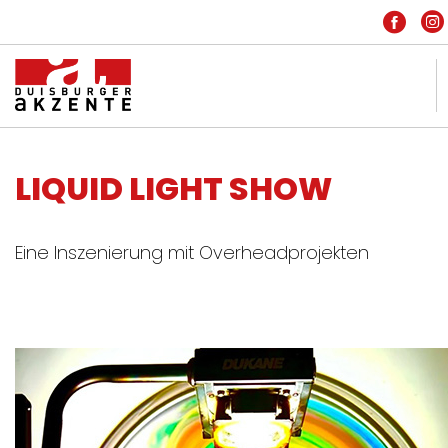
KONTAKT
LIQUID LIGHT SHOW
IMPRESSUM
DATENSCHUTZ
Eine Inszenierung mit Overheadprojekten
HOME
INSIDE
PARTNER
FREIE SZENE
ARCHIV