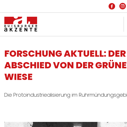
KONTAKT
FORSCHUNG AKTUELL: DER
IMPRESSUM
ABSCHIED VON DER GRÜN
DATENSCHUTZ
WIESE
HOME
INSIDE
Die Protoindustriealisierung im Ruhrmündungsgeb
PARTNER
FREIE SZENE
ARCHIV