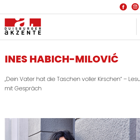
KONTAKT
INES HABICH-MILOVIĆ
IMPRESSUM
DATENSCHUTZ
„Dein Vater hat die Taschen voller Kirschen“ – Les
HOME
mit Gespräch
INSIDE
PARTNER
FREIE SZENE
ARCHIV