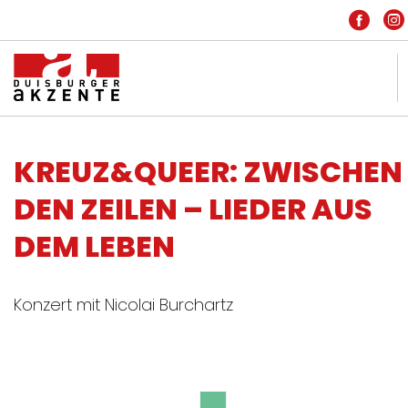
KONTAKT
KREUZ&QUEER: ZWISCHEN
IMPRESSUM
DEN ZEILEN – LIEDER AUS
DATENSCHUTZ
DEM LEBEN
HOME
INSIDE
Konzert mit Nicolai Burchartz
PARTNER
FREIE SZENE
ARCHIV