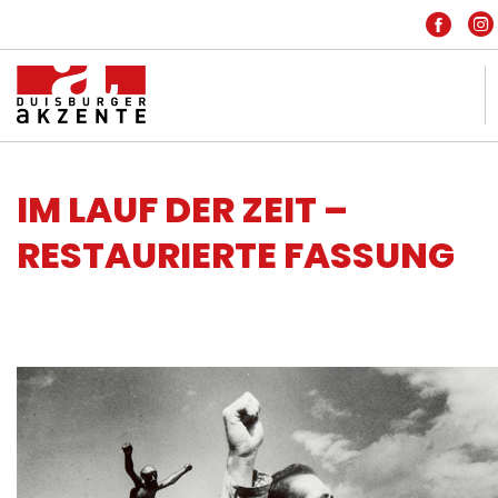
KONTAKT
IM LAUF DER ZEIT –
IMPRESSUM
RESTAURIERTE FASSUNG
DATENSCHUTZ
HOME
INSIDE
PARTNER
FREIE SZENE
ARCHIV